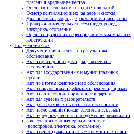
плесень и вредные вещества
Оценка кровельных и фасадных покрытий
Осмотр вентиляционных каналов и систем
Диагностика трещин, деформаций и проседаний
Проверка инженерных систем (водопровод,
электрика, отопление)
Оценка внутренних перегородок и межкомнатных
конструкций
Получение актов
Документация и отчеты по результатам
обследования
Акт о пригодности дома для дальнейшей
эксплуатации
Акт для государственных и муниципальных
органов
Акт по итогам комплексного обследования
Акт о нарушениях и дефектах с рекомендациями
Акт о соответствии нормам и стандартам
Акт для судебных разбирательств
Акт для страховых выплат или компенсаций
Акт после аварий (пожар, затопление, взрыв)
Акт перед покупкой или продажей недвижимости
Заключения по инженерным системам
(водопровод, электрика, отопление)
Акт о необходимости и объеме ремонтных работ