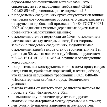
обработаны огнезащитными материалами , что
свидетельствует о нарушении требований СНиП
2.01.02-85* «Противопожарные нормы» п.1.8;
в продольных соединениях бруса отсутствует сплошное
(непрерывное) соединения брусьев, что свидетельствует
о нарушении требований приложений «Б» ГОСТ 30974-
2002 «Соединения угловые деревянные брусчатых и
бревенчатых малоэтажных зданий»;
отклонения стен от вертикали до 15мм., отклонение в
расстояниях между центрами гвоздей со стороны
забивки в гвоздевых соединениях, недопустимые
отклонение граней венцов стен от горизонтали на 1 м
длины до 50см., что является грубейшим нарушением
п.5.7-5.15 СНиП 3.03.01-87 «Несущие и ограждающие
конструкции»;
в строительных конструкциях жилого дома присутствую
следы гнили, грибковых поражений, плесени, обзола,
что является нарушением требований ГОСТ 8486-86
«Пиломатериалы хвойных пород. Технические
условия»;
высота комнат от чистого пола до чистого потолка по
проекту 2.75м., фактически 2.50м;
не выполнено уплотнение джутом или другим
аналогичным материалом между брусьями и в стыках;
ленточный фундамент выполнен из железобетона