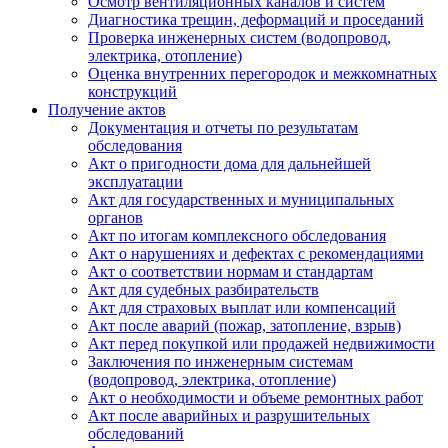
Осмотр вентиляционных каналов и систем
Диагностика трещин, деформаций и проседаний
Проверка инженерных систем (водопровод,
электрика, отопление)
Оценка внутренних перегородок и межкомнатных
конструкций
Получение актов
Документация и отчеты по результатам
обследования
Акт о пригодности дома для дальнейшей
эксплуатации
Акт для государственных и муниципальных
органов
Акт по итогам комплексного обследования
Акт о нарушениях и дефектах с рекомендациями
Акт о соответствии нормам и стандартам
Акт для судебных разбирательств
Акт для страховых выплат или компенсаций
Акт после аварий (пожар, затопление, взрыв)
Акт перед покупкой или продажей недвижимости
Заключения по инженерным системам
(водопровод, электрика, отопление)
Акт о необходимости и объеме ремонтных работ
Акт после аварийных и разрушительных
обследований