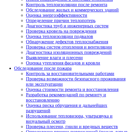
Контроль теплоизоляции после ремонта
Обследование жилых и коммерческих зданий
Оценка энергоэффективности
Определение причин теплопотерь
Диагностика труб и инженерных систем
Проверка кровель на повреждения
Оценка теплоизоляции подвалов
Обнаружение дефектов теплоснабжения
Проверка систем отопления и вентиляции
Диагностика изоляционных повреждений
Выявление влаги и плесени
Оценка утепления фасадов и кровли
Обследование после пожара
Контроль за восстановительными работами
Проверка возможности безопасного проживания
или эксплуатации
Оценка стоимости ремонта и восстановления
Разработка рекомендаций по ремонту и
восстановлению
Оценка риска обрушения и дальнейших
разрушений
Использование тепловизора, ультразвука и
визуальный осмотр
Проверка плесени, гнили и вредных веществ
Определение причин повреждений (пожар, взрыв,