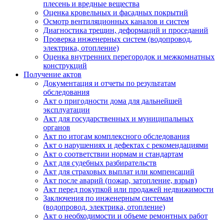
плесень и вредные вещества
Оценка кровельных и фасадных покрытий
Осмотр вентиляционных каналов и систем
Диагностика трещин, деформаций и проседаний
Проверка инженерных систем (водопровод,
электрика, отопление)
Оценка внутренних перегородок и межкомнатных
конструкций
Получение актов
Документация и отчеты по результатам
обследования
Акт о пригодности дома для дальнейшей
эксплуатации
Акт для государственных и муниципальных
органов
Акт по итогам комплексного обследования
Акт о нарушениях и дефектах с рекомендациями
Акт о соответствии нормам и стандартам
Акт для судебных разбирательств
Акт для страховых выплат или компенсаций
Акт после аварий (пожар, затопление, взрыв)
Акт перед покупкой или продажей недвижимости
Заключения по инженерным системам
(водопровод, электрика, отопление)
Акт о необходимости и объеме ремонтных работ