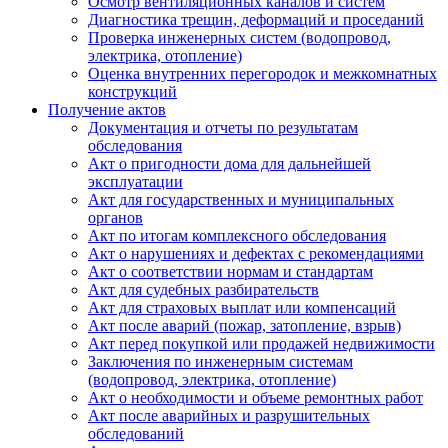
Осмотр вентиляционных каналов и систем
Диагностика трещин, деформаций и проседаний
Проверка инженерных систем (водопровод,
электрика, отопление)
Оценка внутренних перегородок и межкомнатных
конструкций
Получение актов
Документация и отчеты по результатам
обследования
Акт о пригодности дома для дальнейшей
эксплуатации
Акт для государственных и муниципальных
органов
Акт по итогам комплексного обследования
Акт о нарушениях и дефектах с рекомендациями
Акт о соответствии нормам и стандартам
Акт для судебных разбирательств
Акт для страховых выплат или компенсаций
Акт после аварий (пожар, затопление, взрыв)
Акт перед покупкой или продажей недвижимости
Заключения по инженерным системам
(водопровод, электрика, отопление)
Акт о необходимости и объеме ремонтных работ
Акт после аварийных и разрушительных
обследований