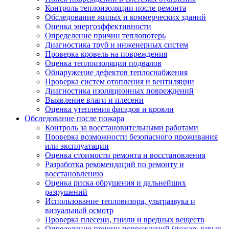
Контроль теплоизоляции после ремонта
Обследование жилых и коммерческих зданий
Оценка энергоэффективности
Определение причин теплопотерь
Диагностика труб и инженерных систем
Проверка кровель на повреждения
Оценка теплоизоляции подвалов
Обнаружение дефектов теплоснабжения
Проверка систем отопления и вентиляции
Диагностика изоляционных повреждений
Выявление влаги и плесени
Оценка утепления фасадов и кровли
Обследование после пожара
Контроль за восстановительными работами
Проверка возможности безопасного проживания
или эксплуатации
Оценка стоимости ремонта и восстановления
Разработка рекомендаций по ремонту и
восстановлению
Оценка риска обрушения и дальнейших
разрушений
Использование тепловизора, ультразвука и
визуальный осмотр
Проверка плесени, гнили и вредных веществ
Определение причин повреждений (пожар, взрыв,