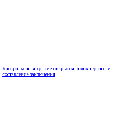
Контрольное вскрытие покрытия полов террасы и
составление заключения