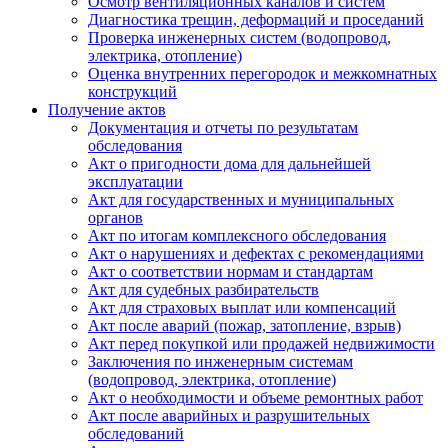
Осмотр вентиляционных каналов и систем
Диагностика трещин, деформаций и проседаний
Проверка инженерных систем (водопровод,
электрика, отопление)
Оценка внутренних перегородок и межкомнатных
конструкций
Получение актов
Документация и отчеты по результатам
обследования
Акт о пригодности дома для дальнейшей
эксплуатации
Акт для государственных и муниципальных
органов
Акт по итогам комплексного обследования
Акт о нарушениях и дефектах с рекомендациями
Акт о соответствии нормам и стандартам
Акт для судебных разбирательств
Акт для страховых выплат или компенсаций
Акт после аварий (пожар, затопление, взрыв)
Акт перед покупкой или продажей недвижимости
Заключения по инженерным системам
(водопровод, электрика, отопление)
Акт о необходимости и объеме ремонтных работ
Акт после аварийных и разрушительных
обследований