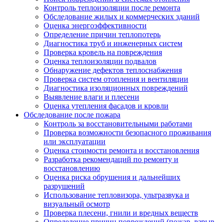
Контроль теплоизоляции после ремонта
Обследование жилых и коммерческих зданий
Оценка энергоэффективности
Определение причин теплопотерь
Диагностика труб и инженерных систем
Проверка кровель на повреждения
Оценка теплоизоляции подвалов
Обнаружение дефектов теплоснабжения
Проверка систем отопления и вентиляции
Диагностика изоляционных повреждений
Выявление влаги и плесени
Оценка утепления фасадов и кровли
Обследование после пожара
Контроль за восстановительными работами
Проверка возможности безопасного проживания
или эксплуатации
Оценка стоимости ремонта и восстановления
Разработка рекомендаций по ремонту и
восстановлению
Оценка риска обрушения и дальнейших
разрушений
Использование тепловизора, ультразвука и
визуальный осмотр
Проверка плесени, гнили и вредных веществ
Определение причин повреждений (пожар, взрыв,