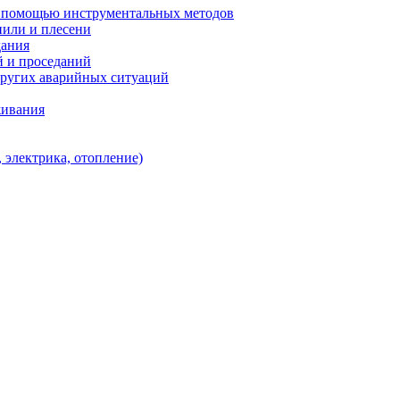
с помощью инструментальных методов
нили и плесени
дания
й и проседаний
других аварийных ситуаций
живания
 электрика, отопление)