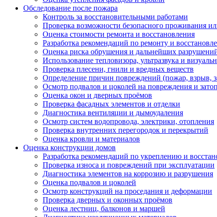
Обследование после пожара
Контроль за восстановительными работами
Проверка возможности безопасного проживания ил
Оценка стоимости ремонта и восстановления
Разработка рекомендаций по ремонту и восстановл
Оценка риска обрушения и дальнейших разрушени
Использование тепловизора, ультразвука и визуаль
Проверка плесени, гнили и вредных веществ
Определение причин повреждений (пожар, взрыв, з
Осмотр подвалов и цоколей на повреждения и зато
Оценка окон и дверных проёмов
Проверка фасадных элементов и отделки
Диагностика вентиляции и дымоудаления
Осмотр систем водопровода, электрики, отопления
Проверка внутренних перегородок и перекрытий
Оценка кровли и материалов
Оценка конструкции домов
Разработка рекомендаций по укреплению и восста
Проверка износа и повреждений при эксплуатации
Диагностика элементов на коррозию и разрушения
Оценка подвалов и цоколей
Осмотр конструкций на проседания и деформации
Проверка дверных и оконных проёмов
Оценка лестниц, балконов и маршей