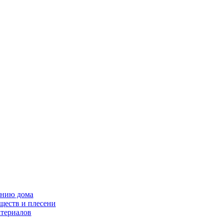
ению дома
ществ и плесени
атериалов