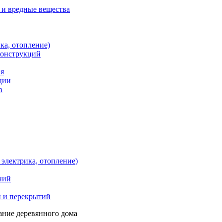
 и вредные вещества
ка, отопление)
конструкций
ия
ции
в
электрика, отопление)
ний
и и перекрытий
ание деревянного дома