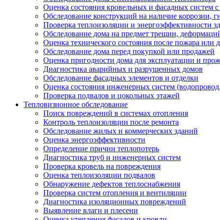
Оценка состояния кровельных и фасадных систем 
Обследование конструкций на наличие коррозии, г
Проверка теплоизоляции и энергоэффективности з
Обследование дома на предмет трещин, деформаци
Оценка технического состояния после пожара или 
Обследование дома перед покупкой или продажей
Оценка пригодности дома для эксплуатации и про
Диагностика аварийных и разрушенных домов
Обследование фасадных элементов и отделки
Оценка состояния инженерных систем (водопровод,
Проверка подвалов и цокольных этажей
Тепловизионное обследование
Поиск повреждений в системах отопления
Контроль теплоизоляции после ремонта
Обследование жилых и коммерческих зданий
Оценка энергоэффективности
Определение причин теплопотерь
Диагностика труб и инженерных систем
Проверка кровель на повреждения
Оценка теплоизоляции подвалов
Обнаружение дефектов теплоснабжения
Проверка систем отопления и вентиляции
Диагностика изоляционных повреждений
Выявление влаги и плесени
Оценка утепления фасадов и кровли