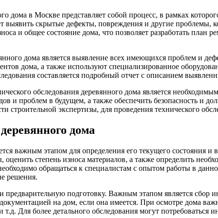
го дома в Москве представляет собой процесс, в рамках которо
ет выявить скрытые дефекты, повреждения и другие проблемы, к
зноса и общее состояние дома, что позволяет разработать план
нного дома является выявление всех имеющихся проблем и дефек
ентов дома, а также используют специализированное оборудова
следования составляется подробный отчет с описанием выявлен
нического обследования деревянного дома является необходимы
ов и проблем в будущем, а также обеспечить безопасность и до
и строительной экспертизы, для проведения технического обсл
 деревянного дома
яется важным этапом для определения его текущего состояния 
, оценить степень износа материалов, а также определить необ
еобходимо обращаться к специалистам с опытом работы в данной
е решения.
и предварительную подготовку. Важным этапом является сбор и
 документацией на дом, если она имеется. При осмотре дома в
 т.д. Для более детального обследования могут потребоваться и