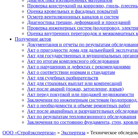
Диагностика изоляционных материалов
Проверка конструкций на коррозию, гниль, плесень
Оценка кровельных и фасадных покрытий
Осмотр вентиляционных каналов и систем
Диагностика трещин, деформаций и проседаний
Проверка инженерных систем (водопровод, электри
Оценка внутренних перегородок и межкомнатных 
Получение актов
Документация и отчеты по результатам обследован
Акт о пригодности дома для дальнейшей эксплуата
Акт для государственных и муниципальных органо
Акт по итогам комплексного обследования
Акт о нарушениях и дефектах с рекомендациями
Акт о соответствии нормам и стандартам
Акт для судебных разбирательств
Акт для страховых выплат или компенсаций
Акт после аварий (пожар, затопление, взрыв)
Акт перед покупкой или продажей недвижимости
Заключения по инженерным системам (водопровод, 
Акт о необходимости и объеме ремонтных работ
Акт после аварийных и разрушительных обследова
Акт по результатам тепловизионного обследования
Заключения по состоянию фундамента, стен, кровл
ООО «Стройэкспертиза»
»
Экспертиза
»
Техническое обследов