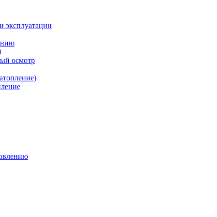
и эксплуатации
ению
й
ный осмотр
атопление)
пление
новлению