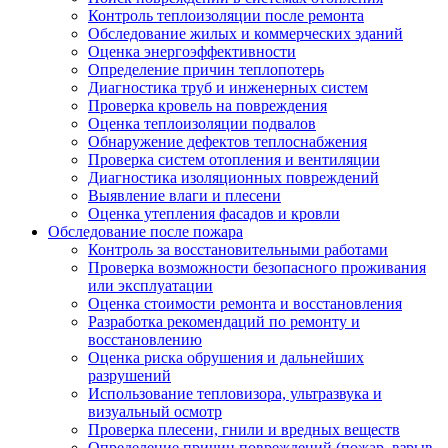
Контроль теплоизоляции после ремонта
Обследование жилых и коммерческих зданий
Оценка энергоэффективности
Определение причин теплопотерь
Диагностика труб и инженерных систем
Проверка кровель на повреждения
Оценка теплоизоляции подвалов
Обнаружение дефектов теплоснабжения
Проверка систем отопления и вентиляции
Диагностика изоляционных повреждений
Выявление влаги и плесени
Оценка утепления фасадов и кровли
Обследование после пожара
Контроль за восстановительными работами
Проверка возможности безопасного проживания
или эксплуатации
Оценка стоимости ремонта и восстановления
Разработка рекомендаций по ремонту и
восстановлению
Оценка риска обрушения и дальнейших
разрушений
Использование тепловизора, ультразвука и
визуальный осмотр
Проверка плесени, гнили и вредных веществ
Определение причин повреждений (пожар, взрыв,