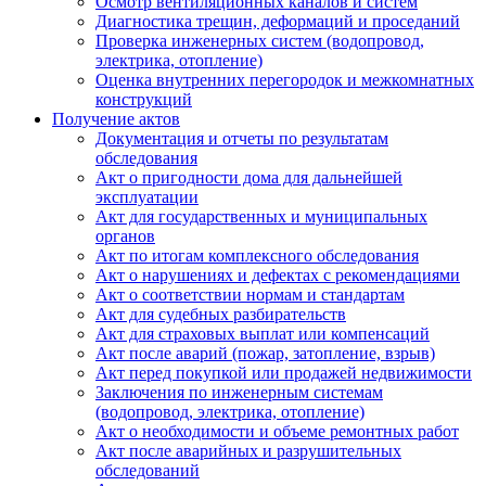
Осмотр вентиляционных каналов и систем
Диагностика трещин, деформаций и проседаний
Проверка инженерных систем (водопровод,
электрика, отопление)
Оценка внутренних перегородок и межкомнатных
конструкций
Получение актов
Документация и отчеты по результатам
обследования
Акт о пригодности дома для дальнейшей
эксплуатации
Акт для государственных и муниципальных
органов
Акт по итогам комплексного обследования
Акт о нарушениях и дефектах с рекомендациями
Акт о соответствии нормам и стандартам
Акт для судебных разбирательств
Акт для страховых выплат или компенсаций
Акт после аварий (пожар, затопление, взрыв)
Акт перед покупкой или продажей недвижимости
Заключения по инженерным системам
(водопровод, электрика, отопление)
Акт о необходимости и объеме ремонтных работ
Акт после аварийных и разрушительных
обследований