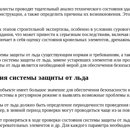
циалисты проводят тщательный анализ технического состояния зд
онструкции, а также определить причины их возникновения. Эт
этапов строительной экспертизы, особенно в условиях сурового
здания, что может привести к серьезным последствиям, включая
ючает в себя оценку состояния кровельных элементов, дренажн
темы защиты от льда существующим нормам и требованиям, а так
системы защиты от льда, замене устаревших элементов или про
ы от льда является необходимой мерой для обеспечения безопасн
ия системы защиты от льда
объекте имеет большое значение для обеспечения безопасности 
системы в регулярном режиме и выявлять возможные проблемы и
 от льда должно быть определение периодичности проведения п
ер, в зимний период проверки могут проводиться чаще из-за по
т проверяться в ходе проверки состояния системы защиты от льд
гревательных элементов и др. Для каждого параметра необходи