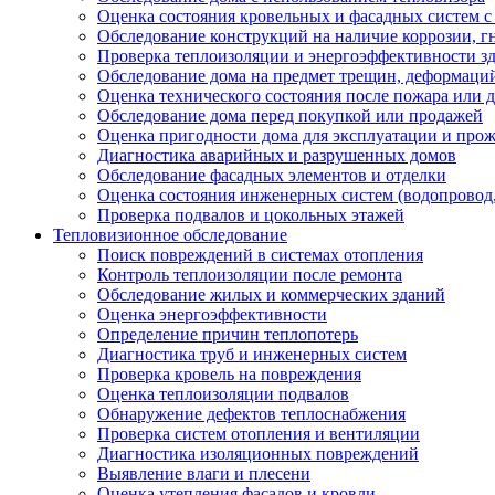
Оценка состояния кровельных и фасадных систем 
Обследование конструкций на наличие коррозии, г
Проверка теплоизоляции и энергоэффективности з
Обследование дома на предмет трещин, деформаци
Оценка технического состояния после пожара или 
Обследование дома перед покупкой или продажей
Оценка пригодности дома для эксплуатации и про
Диагностика аварийных и разрушенных домов
Обследование фасадных элементов и отделки
Оценка состояния инженерных систем (водопровод,
Проверка подвалов и цокольных этажей
Тепловизионное обследование
Поиск повреждений в системах отопления
Контроль теплоизоляции после ремонта
Обследование жилых и коммерческих зданий
Оценка энергоэффективности
Определение причин теплопотерь
Диагностика труб и инженерных систем
Проверка кровель на повреждения
Оценка теплоизоляции подвалов
Обнаружение дефектов теплоснабжения
Проверка систем отопления и вентиляции
Диагностика изоляционных повреждений
Выявление влаги и плесени
Оценка утепления фасадов и кровли