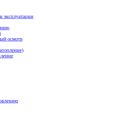
и эксплуатации
ению
й
ный осмотр
атопление)
пление
новлению