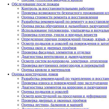
Обследование после пожара
Контроль за восстановительными работами
Проверка возможности безопасного проживания ил
Оценка стоимости ремонта и восстановления
Разработка рекомендаций по ремонту и восстановл
Оценка риска обрушения и дальнейших разрушени
Использование тепловизора, ультразвука и визуаль
Проверка плесени, гнили и вредных веществ
Определение причин повреждений (пожар, взрыв, з
Осмотр подвалов и цоколей на повреждения и зато
Оценка окон и дверных проёмов
Проверка фасадных элементов и отделки
Диагностика вентиляции и дымоудаления
Осмотр систем водопровода, электрики, отопления
Проверка внутренних перегородок и перекрытий
Оценка кровли и материалов
Оценка конструкции домов
Разработка рекомендаций по укреплению и восста
Проверка износа и повреждений при эксплуатации
Диагностика элементов на коррозию и разрушения
Оценка подвалов и цоколей
Осмотр конструкций на проседания и деформации
Проверка дверных и оконных проёмов
Оценка лестниц, балконов и маршей