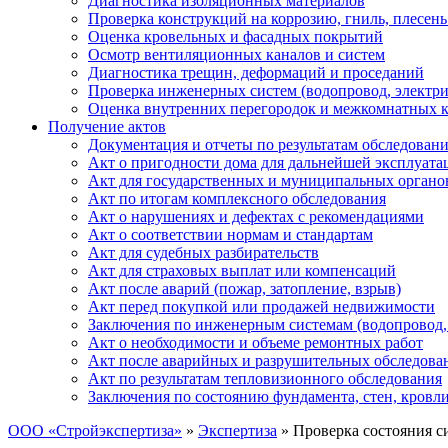
Диагностика изоляционных материалов
Проверка конструкций на коррозию, гниль, плесень
Оценка кровельных и фасадных покрытий
Осмотр вентиляционных каналов и систем
Диагностика трещин, деформаций и проседаний
Проверка инженерных систем (водопровод, электри
Оценка внутренних перегородок и межкомнатных 
Получение актов
Документация и отчеты по результатам обследован
Акт о пригодности дома для дальнейшей эксплуата
Акт для государственных и муниципальных органо
Акт по итогам комплексного обследования
Акт о нарушениях и дефектах с рекомендациями
Акт о соответствии нормам и стандартам
Акт для судебных разбирательств
Акт для страховых выплат или компенсаций
Акт после аварий (пожар, затопление, взрыв)
Акт перед покупкой или продажей недвижимости
Заключения по инженерным системам (водопровод, 
Акт о необходимости и объеме ремонтных работ
Акт после аварийных и разрушительных обследова
Акт по результатам тепловизионного обследования
Заключения по состоянию фундамента, стен, кровл
ООО «Стройэкспертиза»
»
Экспертиза
»
Проверка состояния с