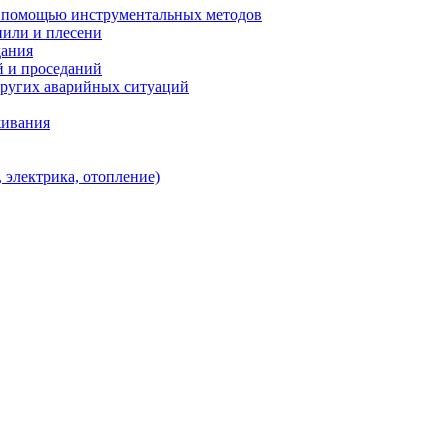
с помощью инструментальных методов
нили и плесени
дания
й и проседаний
других аварийных ситуаций
живания
 электрика, отопление)