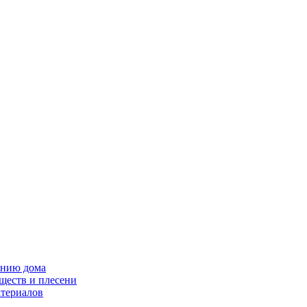
ению дома
ществ и плесени
атериалов