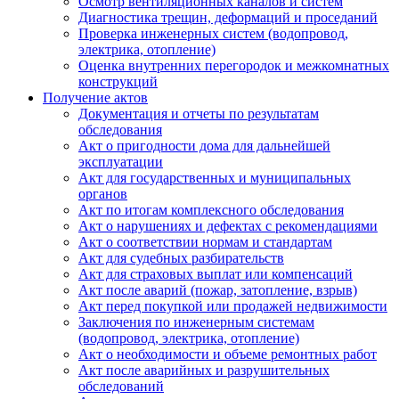
Осмотр вентиляционных каналов и систем
Диагностика трещин, деформаций и проседаний
Проверка инженерных систем (водопровод,
электрика, отопление)
Оценка внутренних перегородок и межкомнатных
конструкций
Получение актов
Документация и отчеты по результатам
обследования
Акт о пригодности дома для дальнейшей
эксплуатации
Акт для государственных и муниципальных
органов
Акт по итогам комплексного обследования
Акт о нарушениях и дефектах с рекомендациями
Акт о соответствии нормам и стандартам
Акт для судебных разбирательств
Акт для страховых выплат или компенсаций
Акт после аварий (пожар, затопление, взрыв)
Акт перед покупкой или продажей недвижимости
Заключения по инженерным системам
(водопровод, электрика, отопление)
Акт о необходимости и объеме ремонтных работ
Акт после аварийных и разрушительных
обследований