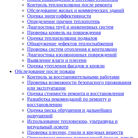
Контроль теплоизоляции после ремонта
Обследование жилых и коммерческих зданий
Оценка энергоэффективности
Определение причин теплопотерь
Диагностика труб и инженерных систем
Проверка кровель на повреждения
Оценка теплоизоляции подвалов
Обнаружение дефектов теплоснабжения
Проверка систем отопления и вентиляции
Диагностика изоляционных повреждений
Выявление влаги и плесени
Оценка утепления фасадов и кровли
Обследование после пожара
Контроль за восстановительными работами
Проверка возможности безопасного проживания
или эксплуатации
Оценка стоимости ремонта и восстановления
Разработка рекомендаций по ремонту и
восстановлению
Оценка риска обрушения и дальнейших
разрушений
Использование тепловизора, ультразвука и
визуальный осмотр
Проверка плесени, гнили и вредных веществ
Определение причин повреждений (пожар, взрыв,