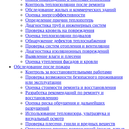
Контроль теплоизоляции после ремонта
Обследование жилых и коммерческих зданий
Оценка энергоэффективности
Определение причин теплопотерь
Диагностика труб и инженерных систем
Проверка кровель на повреждения
Оценка теплоизоляции подвалов
Обнаружение дефектов теплоснабжения
Проверка систем отопления и вентиляции
Диагностика изоляционных повреждений
Выявление влаги и плесени
Оценка утепления фасадов и кровли
Обследование после пожара
Контроль за восстановительными работами
Проверка возможности безопасного проживания
или эксплуатации
Оценка стоимости ремонта и восстановления
Разработка рекомендаций по ремонту и
восстановлению
Оценка риска обрушения и дальнейших
разрушений
Использование тепловизора, ультразвука и
визуальный осмотр
Проверка плесени, гнили и вредных веществ
Определение причин повреждений (пожар, взрыв,