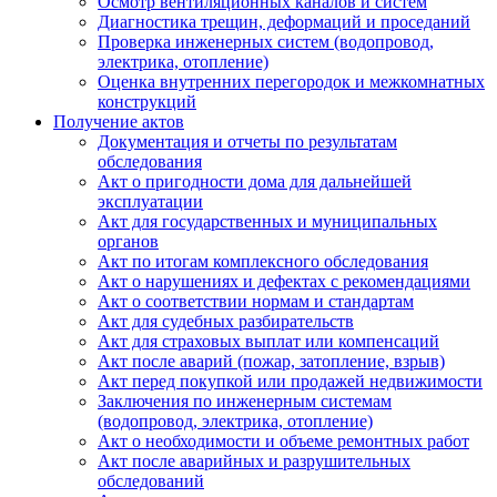
Осмотр вентиляционных каналов и систем
Диагностика трещин, деформаций и проседаний
Проверка инженерных систем (водопровод,
электрика, отопление)
Оценка внутренних перегородок и межкомнатных
конструкций
Получение актов
Документация и отчеты по результатам
обследования
Акт о пригодности дома для дальнейшей
эксплуатации
Акт для государственных и муниципальных
органов
Акт по итогам комплексного обследования
Акт о нарушениях и дефектах с рекомендациями
Акт о соответствии нормам и стандартам
Акт для судебных разбирательств
Акт для страховых выплат или компенсаций
Акт после аварий (пожар, затопление, взрыв)
Акт перед покупкой или продажей недвижимости
Заключения по инженерным системам
(водопровод, электрика, отопление)
Акт о необходимости и объеме ремонтных работ
Акт после аварийных и разрушительных
обследований