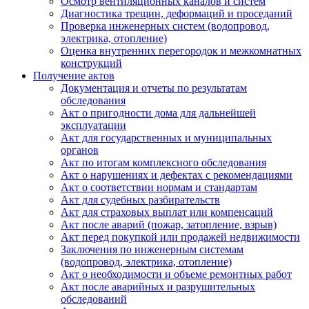
Осмотр вентиляционных каналов и систем
Диагностика трещин, деформаций и проседаний
Проверка инженерных систем (водопровод,
электрика, отопление)
Оценка внутренних перегородок и межкомнатных
конструкций
Получение актов
Документация и отчеты по результатам
обследования
Акт о пригодности дома для дальнейшей
эксплуатации
Акт для государственных и муниципальных
органов
Акт по итогам комплексного обследования
Акт о нарушениях и дефектах с рекомендациями
Акт о соответствии нормам и стандартам
Акт для судебных разбирательств
Акт для страховых выплат или компенсаций
Акт после аварий (пожар, затопление, взрыв)
Акт перед покупкой или продажей недвижимости
Заключения по инженерным системам
(водопровод, электрика, отопление)
Акт о необходимости и объеме ремонтных работ
Акт после аварийных и разрушительных
обследований