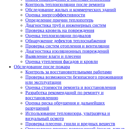
Контроль теплоизоляции после ремонта
Обследование жилых и коммерческих зданий
Оценка энергоэффективности
Определение причин теплопотерь
Диагностика труб и инженерных систем
Проверка кровель на повреждения
Оценка теплоизоляции подвалов
Обнаружение дефектов теплоснабжения
Проверка систем отопления и вентиляции
Диагностика изоляционных повреждений
Выявление влаги и плесени
Оценка утепления фасадов и кровли
Обследование после пожара
Контроль за восстановительными работами
Проверка возможности безопасного проживания
или эксплуатации
Оценка стоимости ремонта и восстановления
Разработка рекомендаций по ремонту и
восстановлению
Оценка риска обрушения и дальнейших
разрушений
Использование тепловизора, ультразвука и
визуальный осмотр
Проверка плесени, гнили и вредных веществ
Определение причин повреждений (пожар, взрыв,