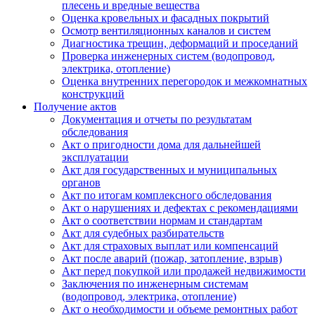
плесень и вредные вещества
Оценка кровельных и фасадных покрытий
Осмотр вентиляционных каналов и систем
Диагностика трещин, деформаций и проседаний
Проверка инженерных систем (водопровод,
электрика, отопление)
Оценка внутренних перегородок и межкомнатных
конструкций
Получение актов
Документация и отчеты по результатам
обследования
Акт о пригодности дома для дальнейшей
эксплуатации
Акт для государственных и муниципальных
органов
Акт по итогам комплексного обследования
Акт о нарушениях и дефектах с рекомендациями
Акт о соответствии нормам и стандартам
Акт для судебных разбирательств
Акт для страховых выплат или компенсаций
Акт после аварий (пожар, затопление, взрыв)
Акт перед покупкой или продажей недвижимости
Заключения по инженерным системам
(водопровод, электрика, отопление)
Акт о необходимости и объеме ремонтных работ