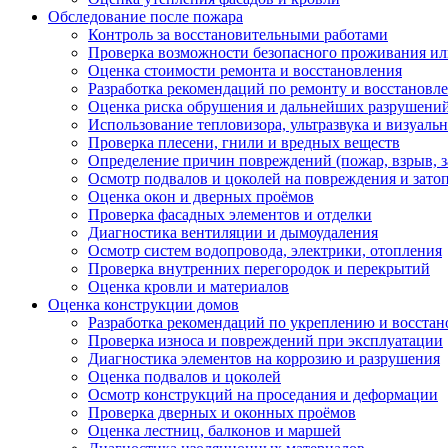
Обследование после пожара
Контроль за восстановительными работами
Проверка возможности безопасного проживания ил
Оценка стоимости ремонта и восстановления
Разработка рекомендаций по ремонту и восстановл
Оценка риска обрушения и дальнейших разрушени
Использование тепловизора, ультразвука и визуаль
Проверка плесени, гнили и вредных веществ
Определение причин повреждений (пожар, взрыв, з
Осмотр подвалов и цоколей на повреждения и зато
Оценка окон и дверных проёмов
Проверка фасадных элементов и отделки
Диагностика вентиляции и дымоудаления
Осмотр систем водопровода, электрики, отопления
Проверка внутренних перегородок и перекрытий
Оценка кровли и материалов
Оценка конструкции домов
Разработка рекомендаций по укреплению и восста
Проверка износа и повреждений при эксплуатации
Диагностика элементов на коррозию и разрушения
Оценка подвалов и цоколей
Осмотр конструкций на проседания и деформации
Проверка дверных и оконных проёмов
Оценка лестниц, балконов и маршей