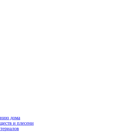
ению дома
ществ и плесени
атериалов