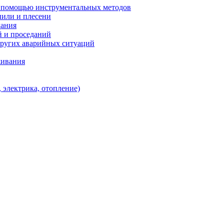
с помощью инструментальных методов
нили и плесени
дания
й и проседаний
других аварийных ситуаций
живания
 электрика, отопление)