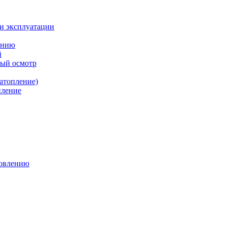
и эксплуатации
ению
й
ный осмотр
атопление)
пление
новлению