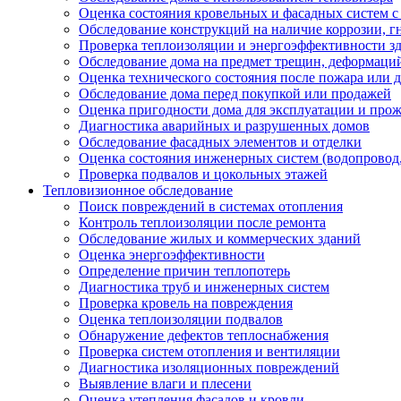
Оценка состояния кровельных и фасадных систем 
Обследование конструкций на наличие коррозии, г
Проверка теплоизоляции и энергоэффективности з
Обследование дома на предмет трещин, деформаци
Оценка технического состояния после пожара или 
Обследование дома перед покупкой или продажей
Оценка пригодности дома для эксплуатации и про
Диагностика аварийных и разрушенных домов
Обследование фасадных элементов и отделки
Оценка состояния инженерных систем (водопровод,
Проверка подвалов и цокольных этажей
Тепловизионное обследование
Поиск повреждений в системах отопления
Контроль теплоизоляции после ремонта
Обследование жилых и коммерческих зданий
Оценка энергоэффективности
Определение причин теплопотерь
Диагностика труб и инженерных систем
Проверка кровель на повреждения
Оценка теплоизоляции подвалов
Обнаружение дефектов теплоснабжения
Проверка систем отопления и вентиляции
Диагностика изоляционных повреждений
Выявление влаги и плесени
Оценка утепления фасадов и кровли