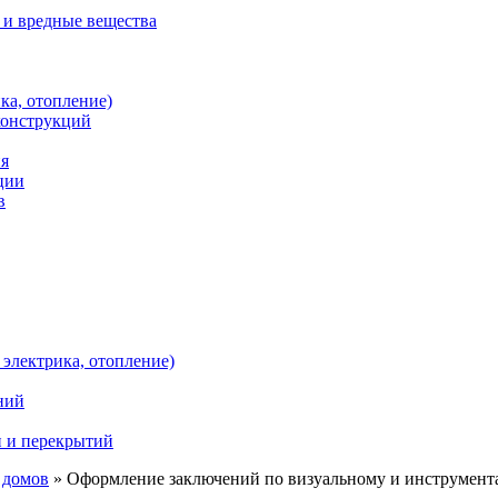
 и вредные вещества
ка, отопление)
конструкций
ия
ции
в
электрика, отопление)
ний
и и перекрытий
 домов
»
Оформление заключений по визуальному и инструмент