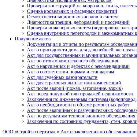
Диагностика изоляционных материалов
Проверка конструкций на коррозию, гниль, плесень
Оценка кровельных и фасадных покрытий
Осмотр вентиляционных каналов и систем
Диагностика трещин, деформаций и проседаний
Проверка инженерных систем (водопровод, электри
Оценка внутренних перегородок и межкомнатных 
Получение актов
Документация и отчеты по результатам обследован
Акт о пригодности дома для дальнейшей эксплуата
Акт для государственных и муниципальных органо
Акт по итогам комплексного обследования
Акт о нарушениях и дефектах с рекомендациями
Акт о соответствии нормам и стандартам
Акт для судебных разбирательств
Акт для страховых выплат или компенсаций
Акт после аварий (пожар, затопление, взрыв)
Акт перед покупкой или продажей недвижимости
Заключения по инженерным системам (водопровод, 
Акт о необходимости и объеме ремонтных работ
Акт после аварийных и разрушительных обследова
Акт по результатам тепловизионного обследования
Заключения по состоянию фундамента, стен, кровл
ООО «Стройэкспертиза»
»
Акт и заключения по обследованию